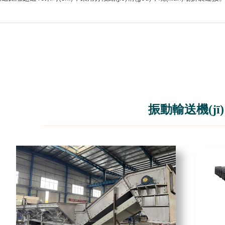
振動輸送機(jī)