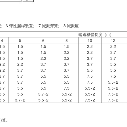
彈簧; 6.彈性擺桿裝置; 7.減振彈簧; 8.減振座
輸送槽體長度（m）
4
5
6
8
10
12
1.5
1.5
1.5
1.5
2.2
2.2
1.5
1.5
1.5
2.2
2.2
3.7
1.5
1.5
2.2
2.2
3.7
3.7
2.2
2.2
3.7
3.7
3.7
5.5
2.2
3.7
3.7
3.7
5.5
5.5
3.7
3.7
5.5
5.5
7.5
7.5
3.7
3.7
5.5
5.5
7.5
5.5×2
3.7
5.5
5.5
7.5
5.5×2
5.5×2
5.5
5.5
3.7×2
5.5×2
5.5×2
7.5×2
5.5
3.7×2
5.5×2
5.5×2
7.5×2
7.5×2
)算。
。