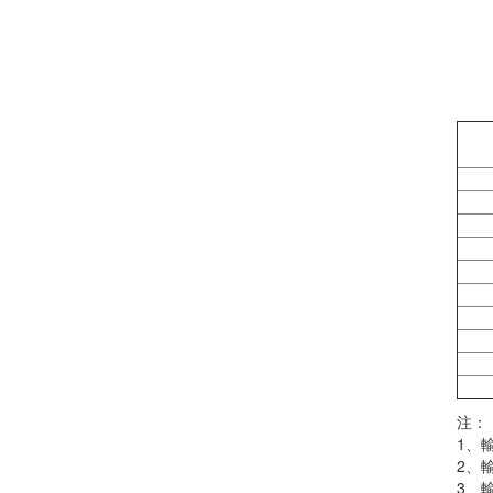
注：
1、輸
2
3、輸