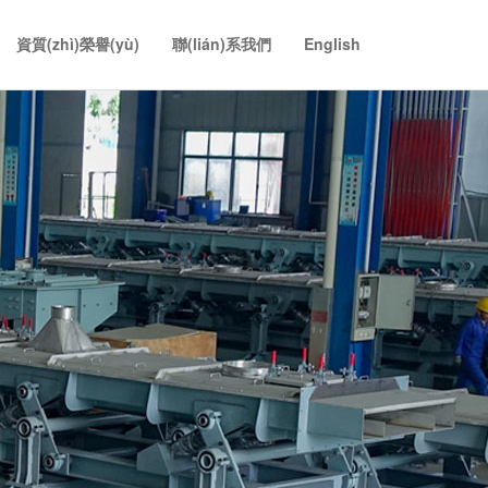
資質(zhì)榮譽(yù)
聯(lián)系我們
English