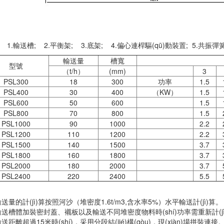
1.輸送槽; 2.平衡架; 3.底架; 4.偏心連桿驅(qū)動裝置; 5.共振
輸送量
槽寬
型號
（t/h）
(mm)
3
PSL300
18
300
功率
1.5
PSL400
30
400
（KW）
1.5
PSL600
50
600
1.5
PSL800
70
800
1.5
PSL1000
90
1000
2.2
PSL1200
110
1200
2.2
PSL1500
140
1500
3.7
PSL1800
160
1800
3.7
PSL2000
180
2000
3.7
PSL2400
220
2400
5.5
送量的計(jì)算按照河沙（堆密度1.6t/m3,含水率5%）水平輸送計(jì)算。
、輸送槽體加裝密封蓋、襯板以及輸送不同堆密度物料時(shí)功率需重新計(jì
送距離超過15米時(shí)，采用分段結(jié)構(gòu)，現(xiàn)場拼裝連接