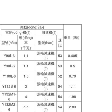
傳動(dòng)部分
電動(dòng)機(jī)
減速機(jī)
重量（噸）
動(dòng)
速
型號(hào)
率
型號(hào)
比
（千瓦）
渦輪減速機
Y90L-6
1.1
53
0.405
(jī)
渦輪減速機
Y90L-6
1.1
53
0.5
(jī)
渦輪減速機
Y100L-6
1.5
52
0.79
(jī)
渦輪減速機
Y132S-6
3
54
1.11
(jī)
Y132M1-
渦輪減速機
4
54
1.98
6
(jī)
Y132M2-
渦輪減速機
5.5
54
2.83
6
(jī)