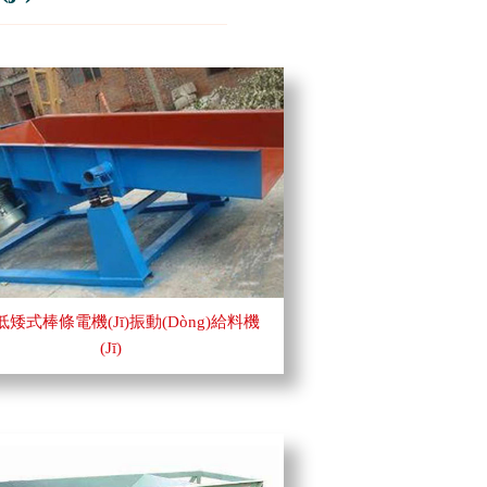
低矮式棒條電機(jī)振動(dòng)給料機
(jī)