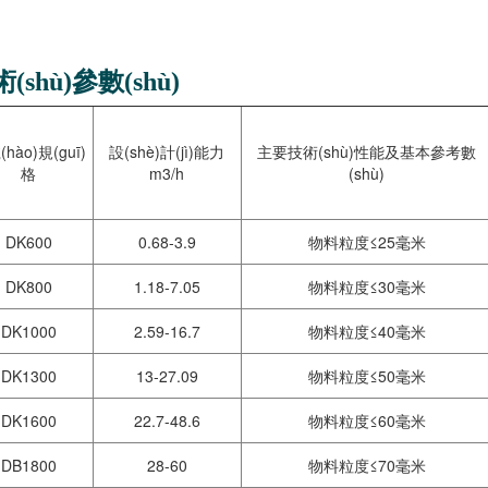
(shù)參數(shù)
hào)規(guī)
設(shè)計(jì)能力
主要技術(shù)性能及基本參考數
格
m3/h
(shù)
DK600
0.68-3.9
物料粒度≤25毫米
DK800
1.18-7.05
物料粒度≤30毫米
DK1000
2.59-16.7
物料粒度≤40毫米
DK1300
13-27.09
物料粒度≤50毫米
DK1600
22.7-48.6
物料粒度≤60毫米
DB1800
28-60
物料粒度≤70毫米