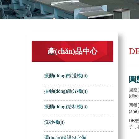
D
產(chǎn)品中心
振動(dòng)輸送機(jī)
圓盤
圓盤(
振動(dòng)篩分機(jī)
(di
圓盤(p
振動(dòng)給料機(jī)
(shè
DB型
洗砂機(jī)
子，
環(huán)保設(shè)備