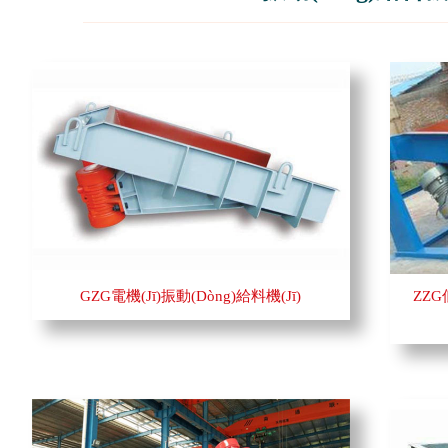
GZG電機(jī)振動(dòng)給料機(jī)
ZZG