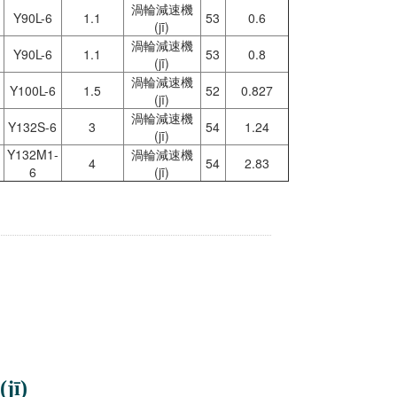
渦輪減速機
Y90L-6
1.1
53
0.6
(jī)
渦輪減速機
Y90L-6
1.1
53
0.8
(jī)
渦輪減速機
Y100L-6
1.5
52
0.827
(jī)
渦輪減速機
Y132S-6
3
54
1.24
(jī)
Y132M1-
渦輪減速機
4
54
2.83
6
(jī)
jī)