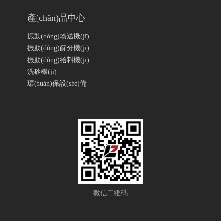
產(chǎn)品中心
振動(dòng)輸送機(jī)
振動(dòng)篩分機(jī)
振動(dòng)給料機(jī)
洗砂機(jī)
環(huán)保設(shè)備
微信二維碼