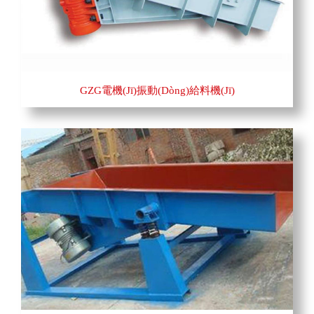
GZG電機(jī)振動(dòng)給料機(jī)