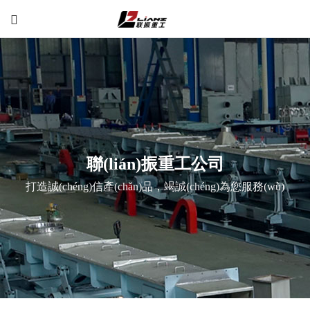
聯(lián)振重工公司
打造誠(chéng)信產(chǎn)品，竭誠(chéng)為您服務(wù)