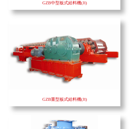
GZB中型板式給料機(jī)
GZB重型板式給料機(jī)