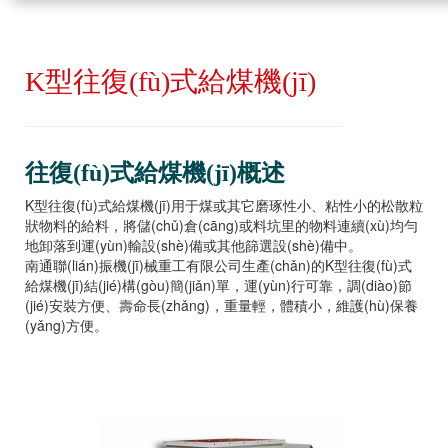
K型往復(fù)式給煤機(jī)
往復(fù)式給煤機(jī)概述
K型往復(fù)式給煤機(jī)用于煤或其它磨琢性小、粘性小的松散粒
狀物料的給料，將儲(chǔ)倉(cāng)或料坑里的物料連續(xù)均勻
地卸落到運(yùn)輸設(shè)備或其他篩選設(shè)備中。
南通聯(lián)振機(jī)械重工有限公司生產(chǎn)的K型往復(fù)式
給煤機(jī)結(jié)構(gòu)簡(jiǎn)單，運(yùn)行可靠，調(diào)節
(jié)安裝方便、壽命長(zhǎng)，重量輕，體積小，維護(hù)保養
(yǎng)方便。