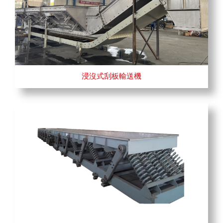
浸沒式刮板輸送機