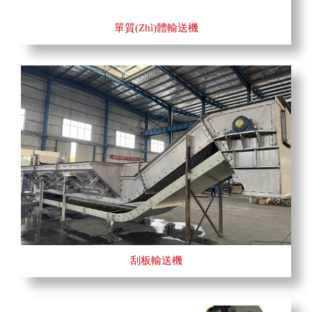
單質(zhì)體輸送機
刮板輸送機