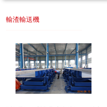
輸渣輸送機