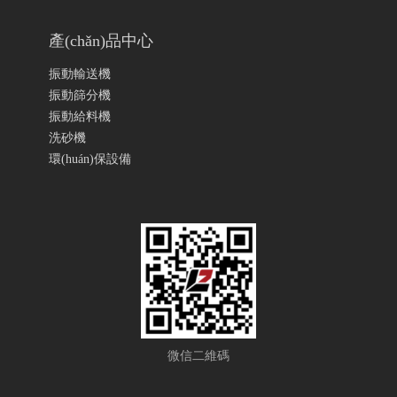
產(chǎn)品中心
振動輸送機
振動篩分機
振動給料機
洗砂機
環(huán)保設備
微信二維碼